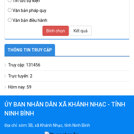
Tin tức sự kiện
Văn bản pháp quy
Văn bản điều hành
Bình chọn
Kết quả
THÔNG TIN TRUY CẬP
Truy cập: 131456
Trực tuyến: 2
Hôm nay: 59
ỦY BAN NHÂN DÂN XÃ KHÁNH NHẠC - TỈNH
NINH BÌNH
Địa chỉ: xóm 3B, xã Khánh Nhạc, tỉnh Ninh Bình