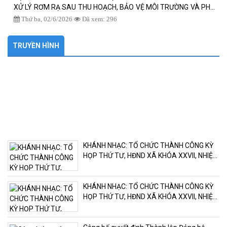
XỬ LÝ RƠM RẠ SAU THU HOẠCH, BẢO VỆ MÔI TRƯỜNG VÀ PHÁT
TRIỂN NÔNG NGHIỆP BỀN VỮNG
Thứ ba, 02/6/2026
Đã xem: 296
TRUYỀN HÌNH
KHÁNH NHẠC: TỔ CHỨC THÀNH CÔNG KỲ
HỌP THỨ TƯ, HĐND XÃ KHÓA XXVII, NHIỆM
KỲ 2026 - 2031
KHÁNH NHẠC: TỔ CHỨC THÀNH CÔNG KỲ
HỌP THỨ TƯ, HĐND XÃ KHÓA XXVII, NHIỆM
KỲ 2026 - 2031