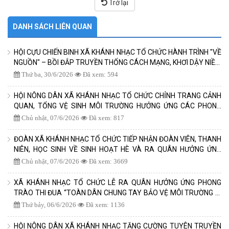
Trở lại
DANH SÁCH LIÊN QUAN
HỘI CỰU CHIẾN BINH XÃ KHÁNH NHẠC TỔ CHỨC HÀNH TRÌNH "VỀ
NGUỒN" – BỒI ĐẮP TRUYỀN THỐNG CÁCH MẠNG, KHƠI DẬY NIỀM
TỰ HÀO DÂN TỘC
Thứ ba, 30/6/2026
Đã xem: 594
HỘI NÔNG DÂN XÃ KHÁNH NHẠC TỔ CHỨC CHỈNH TRANG CẢNH
QUAN, TỔNG VỆ SINH MÔI TRƯỜNG HƯỞNG ỨNG CÁC PHONG
TRÀO THI ĐUA NĂM 2026
Chủ nhật, 07/6/2026
Đã xem: 817
ĐOÀN XÃ KHÁNH NHẠC TỔ CHỨC TIẾP NHẬN ĐOÀN VIÊN, THANH
NIÊN, HỌC SINH VỀ SINH HOẠT HÈ VÀ RA QUÂN HƯỞNG ỨNG
PHONG TRÀO BẢO VỆ MÔI TRƯỜNG NĂM 2026
Chủ nhật, 07/6/2026
Đã xem: 3669
XÃ KHÁNH NHẠC TỔ CHỨC LỄ RA QUÂN HƯỞNG ỨNG PHONG
TRÀO THI ĐUA “TOÀN DÂN CHUNG TAY BẢO VỆ MÔI TRƯỜNG VÌ
MỘT VIỆT NAM XANH – SẠCH – ĐẸP”
Thứ bảy, 06/6/2026
Đã xem: 1136
HỘI NÔNG DÂN XÃ KHÁNH NHẠC TĂNG CƯỜNG TUYÊN TRUYỀN